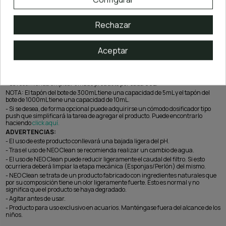
Rechazar
Aceptar
DOSIFICACIÓN:
- Se recomienda emplear 5mL de producto por cada 80L.
NOTA: El tapón del bote de 300mL tiene una capacidad de 5mL y el tapón del
bote de 1000mL tiene una capacidad de 10mL.
- Si se desea, de forma opcional puede adquirirse un cómodo dosificador tipo
push que simplificará la tarea de agregar el producto. Puede encontrarlo
haciendo
click aquí.
ADVERTENCIAS:
- El uso de este producto conllevará una bajada ligera del pH.
- Tras el uso de NEO Clean se recomienda realizar un cambio de agua.
- El uso de NEO Clean puede reducir ligeramente el caudal del filtro. Si esto
ocurriera deberá limpiar la etapa mecánica (Esponjas/Perlón) del mismo.
- NEO Clean se trata de un producto fabricado con ingredientes naturales que
por su composición tiene un olor ligeramente fuerte. Esto es normal y no
significa que el producto se haya degradado.
- Agitar antes de usar.
- Producto para uso exclusivo en acuarios. Manténgase fuera del alcance de los
niños.