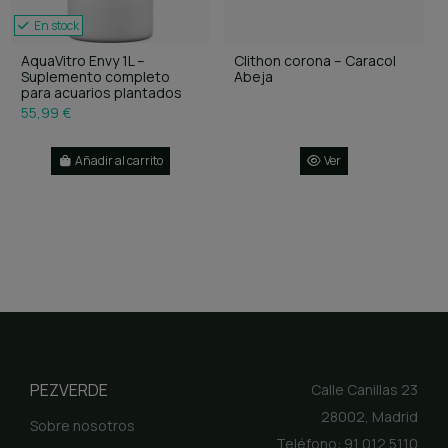
En stock
AquaVitro Envy 1L –
Clithon corona – Caracol
Suplemento completo
Abeja
para acuarios plantados
55,99 €
Añadir al carrito
Ver
PEZVERDE
Calle Canillas 23
28002, Madrid
Sobre nosotros
Teléfono: 91 012 5110