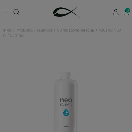
0
Inicio
Productos
Químicos
Clarificadores del agua
AquaRIO NEO
CLEAN 1000mL