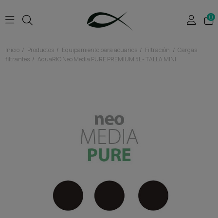
0
Inicio
Productos
Equipamiento para acuarios
Filtración
Cargas
filtrantes
AquaRIO Neo Media PURE PREMIUM 5L - TALLA MINI