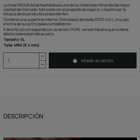
La línea PREMIUM de NeoMedia es uno de los materiales filtrantes de mayor
calidad del mercado, fabricado con el propósito de mejorar y maximizar la
eficacia de los productos preexistentes.
Contiene una superficie interna (Porosidad) de hasta 3200 m2/L, muy por
encima de sus principales competidores
Este artículo corresponde con la versión PURE, versión Neutra que no tiene
efectos sobre el pH del acuario.
Tamaño: 5L
Talla: MINI (8.4 mm)
Añadir al carrito
DESCRIPCIÓN