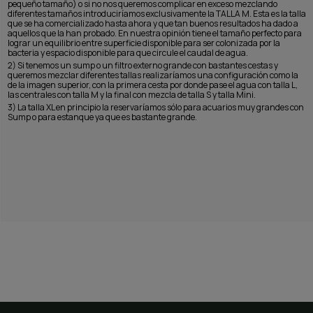
pequeño tamaño) o si no nos queremos complicar en exceso mezclando
diferentes tamaños introduciríamos exclusivamente la TALLA M. Esta es la talla
que se ha comercializado hasta ahora y que tan buenos resultados ha dado a
aquellos que la han probado. En nuestra opinión tiene el tamaño perfecto para
lograr un equilibrio entre superficie disponible para ser colonizada por la
bacteria y espacio disponible para que circule el caudal de agua.
2) Si tenemos un sump o un filtro externo grande con bastantes cestas y
queremos mezclar diferentes tallas realizaríamos una configuración como la
de la imagen superior, con la primera cesta por donde pase el agua con talla L,
las centrales con talla M y la final con mezcla de talla S y talla Mini.
3) La talla XL en principio la reservaríamos sólo para acuarios muy grandes con
Sump o para estanque ya que es bastante grande.