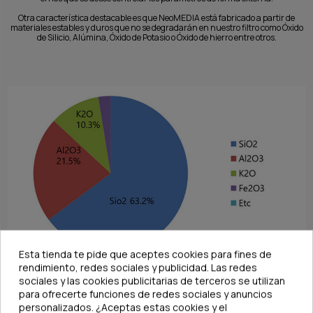
Otra característica destacable es que NeoMEDIA está fabricado a partir de
materiales estables y duros que no se degradarán en nuestro filtro como Óxido
de Silicio, Alúmina, Óxido de Potasio o Óxido de hierro entre otros.
Esta tienda te pide que aceptes cookies para fines de
rendimiento, redes sociales y publicidad. Las redes
sociales y las cookies publicitarias de terceros se utilizan
Adicionalmente, para conseguir ésta dureza, estabilidad y duración en el
para ofrecerte funciones de redes sociales y anuncios
acuario, NeoMEDIA es fabricado mediante un proceso en cinco etapas, en
personalizados. ¿Aceptas estas cookies y el
primer lugar se mezclan los componentes para seguidamente proceder a dos