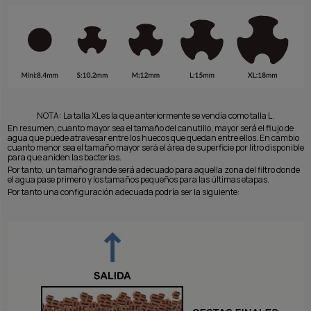
NOTA: La talla XL es la que anteriormente se vendía como talla L.
En resumen, cuanto mayor sea el tamaño del canutillo, mayor será el flujo de
agua que puede atravesar entre los huecos que quedan entre ellos. En cambio
cuanto menor sea el tamaño mayor será el área de superficie por litro disponible
para que aniden las bacterias.
Por tanto, un tamaño grande será adecuado para aquella zona del filtro donde
el agua pase primero y los tamaños pequeños para las últimas etapas.
Por tanto una configuración adecuada podría ser la siguiente: