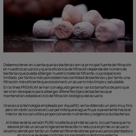
Debemos tener en cuenta que las bacterias son la principal fuente de filtración
en nuestros acuarios y que la eficiencia de filtración depende del número de
bacterias que pueda albergar nuestro material filtrante, cuyo espacio es
limitado, por tanto a más porosidad más cantidad de bacterias y por tanto una
filtración más eficiente que ocasionará un acuario más limpio y saludable.
En la línea PREMIUM se han conseguido generar varios tamaños de poro que
servirán de espacio para albergar diferentes tipos de bacterias que
mantendrán estable el ciclo de filtración biológica del acuario.
Gracias a la tecnología empleada por AquaRIO, se ha obtenido un poro muy fino
pero sin obstrucciones el cual permite que el agua fluya suavemente hacia el
interior de los canutillos proporcionando nutrientes y oxígeno a las bacterias.
Al tratarse de la versión PURE no afecta al pH del acuario, lo cual hace que no
eleve el pH de un acuario ligeramente ácido ni reduzca el pH de un acuario
alcalino siendo por tanto un material filtrante idóneo para acuarios plantados o
en los que se desee controlar los parámetros de forma externa.