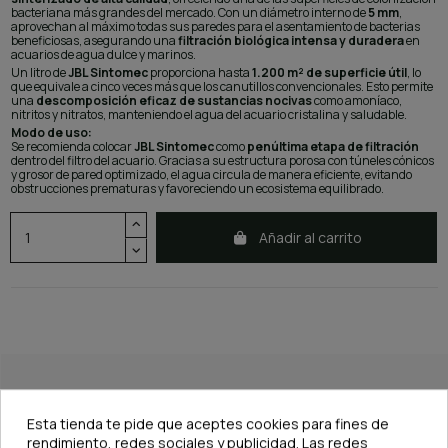
bacteriana más grandes del mercado. Con un diámetro interno de
5 mm
,
aprovechan al máximo todas sus paredes para el asentamiento de bacterias
beneficiosas, asegurando una
filtración biológica intensa y duradera
en
acuarios de agua dulce y marinos.
Un litro de
JBL Sintomec
proporciona hasta
1.200 m² de superficie útil
, lo
que equivale a cinco veces más que los canutillos convencionales. Esto permite
una
descomposición eficaz de sustancias nocivas
como amoníaco,
nitritos y nitratos, manteniendo el agua del acuario cristalina y saludable.
Modo de uso:
Se recomienda colocar
JBL Sintomec
como
penúltima etapa de filtración
dentro del filtro del acuario. Gracias a su estructura porosa con túneles cónicos
y grosor de pared optimizado, el agua circula de manera eficiente, evitando
obstrucciones prematuras y favoreciendo un ecosistema equilibrado.
Añadir al carrito
DESCRIPCIÓN
Esta tienda te pide que aceptes cookies para fines de
rendimiento, redes sociales y publicidad. Las redes