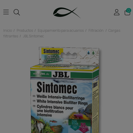
0
Inicio
Productos
Equipamiento para acuarios
Filtración
Cargas
filtrantes
JBL Sintomec