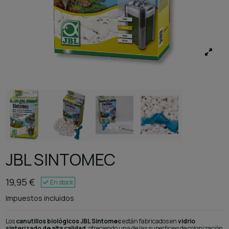
JBL SINTOMEC
19,95 €
En stock
Impuestos incluidos
Los
canutillos biológicos JBL Sintomec
están fabricados en
vidrio
sinterizado de alta calidad
, ofreciendo una de las superficies de colonización