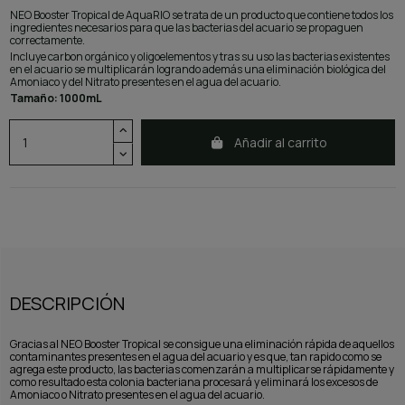
NEO Booster Tropical de AquaRIO se trata de un producto que contiene todos los
ingredientes necesarios para que las bacterias del acuario se propaguen
correctamente.
Incluye carbon orgánico y oligoelementos y tras su uso las bacterias existentes
en el acuario se multiplicarán logrando además una eliminación biológica del
Amoniaco y del Nitrato presentes en el agua del acuario.
Tamaño: 1000mL
Añadir al carrito
DESCRIPCIÓN
Gracias al NEO Booster Tropical se consigue una eliminación rápida de aquellos
contaminantes presentes en el agua del acuario y es que, tan rapido como se
agrega este producto, las bacterias comenzarán a multiplicarse rápidamente y
como resultado esta colonia bacteriana procesará y eliminará los excesos de
Amoniaco o Nitrato presentes en el agua del acuario.