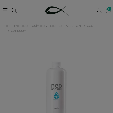
0
Inicio
Productos
Químicos
Bacterias
AquaRIO NEO BOOSTER
TROPICAL 1000mL