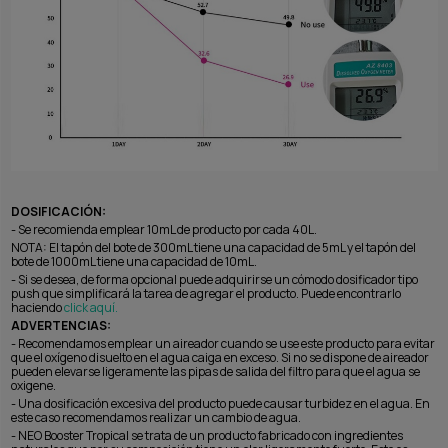
DOSIFICACIÓN:
- Se recomienda emplear 10mL de producto por cada 40L.
NOTA: El tapón del bote de 300mL tiene una capacidad de 5mL y el tapón del
bote de 1000mL tiene una capacidad de 10mL.
- Si se desea, de forma opcional puede adquirirse un cómodo dosificador tipo
push que simplificará la tarea de agregar el producto. Puede encontrarlo
haciendo
click aquí.
ADVERTENCIAS:
- Recomendamos emplear un aireador cuando se use este producto para evitar
que el oxígeno disuelto en el agua caiga en exceso. Si no se dispone de aireador
pueden elevarse ligeramente las pipas de salida del filtro para que el agua se
oxigene.
- Una dosificación excesiva del producto puede causar turbidez en el agua. En
este caso recomendamos realizar un cambio de agua.
- NEO Booster Tropical se trata de un producto fabricado con ingredientes