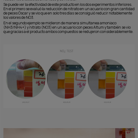
Se puede ver la efectividad de este producto en los dos experimentos inferiores.
En el primero se evaluó la reducción de nitrato en un acuario con gran cantidad
de peces Óscar y se vio que en solo tres días se consiguió reducir notablemente
los valores de NO3.
En el segundo ejemplo se midieron de manera simultanea amoniaco
(NH3/NH4+) y nitrato (NO3) en un acuario con peces Altum y también se vio
que gracias a el producto ambos compuestos se redujeron considerablemente.