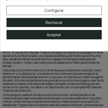
Configurar
Rechazar
Aceptar
El uso de este producto también es especialmente recomendable durante el
ciclado, pues al contener aquellos nutrientes y elementos que necesitan las
bacterias para propagarse conseguiremos un ciclado más efectivo y fuerte.
NOTA: El uso de NEO Booster Tropical conseguirá mejorar la propagación de la
bacteria durante el ciclado, y aunque es posible que el mismo se acorte unos
días, desde PezVerde recomendamos respetar los tiempos habituales de
ciclado, es decir, no por usar este producto deberemos meter peces antes de
tiempo.
Este producto contiene todos los nutrientes que las bacterias necesitan para
sobrevivir y multiplicarse. Una de las formas más sencillas de comparar el
tamaño de la colonia bacteriana en un acuario sin plantas es medir el oxígeno
disuelto. Si la colonia bacteriana es grande consumirá más oxígeno y por tanto
mediremos valores más bajos de oxígeno disuelto. El fabricante dispuso dos
acuarios sin plantas, sin peces y sin decoración y en uno empleó NEO Booster
Tropical y en el otro no.
Como el agua usada en los dos acuarios era similar, ambos partieron de
mediciones de oxígeno disuelto similares pero como se puede ver en el gráfico
inferior conforme fueron pasando los días las mediciones en el acuario con
NeoBooster Tropical iban arrojando cada día valores inferiores, símbolo de que