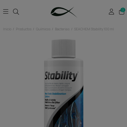
0
Inicio
Productos
Químicos
Bacterias
SEACHEM Stability 100 ml