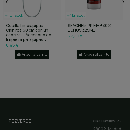
En stock
En stock
Cepillo Limpiapipas
SEACHEM PRIME +30%
Chihiros 60 cm con un
BONUS 325ML
cabezal – Accesorio de
22,80 €
limpieza para pipas y...
6,95 €
Añadir al carrito
Añadir al carrito
PEZVERDE
Calle Canillas 23
28002, Madrid