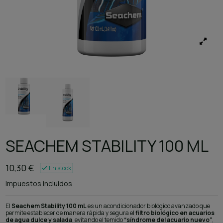
SEACHEM STABILITY 100 ML
10,30 €
En stock
Impuestos incluidos
El
Seachem Stability 100 mL
es un acondicionador biológico avanzado que
permite establecer de manera rápida y segura el
filtro biológico en acuarios
de agua dulce y salada
, evitando el temido
“síndrome del acuario nuevo”
,