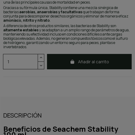
una de las principales causas de mortalidad en peces.
Gracias a su fórmula única, Stability contiene una mezcla sinérgica de
bacterias
aerobias, anaerobias y facultativas
que trabajan de forma
conjunta para descomponer desechos orgánicos y eliminar de manera eficaz
amoníaco, nitrito y nitrato
.
A diferencia de otros productos similares, las bacterias de Stability son
altamente estables
y se adaptan a un amplio rango de parámetros de agua,
manteniendo su efectividad incluso en condiciones difíciles o ante cargas
biológicas elevadas. Además, no generan compuestos tóxicos como el sulfuro
de hidrógeno, garantizando un entorno seguro para peces, plantas e
invertebrados.
Añadir al carrito
DESCRIPCIÓN
Beneficios de Seachem Stability
100 mL