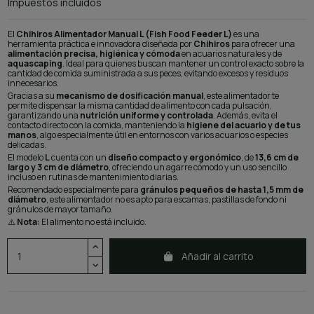
Impuestos incluidos
El
Chihiros Alimentador Manual L (Fish Food Feeder L)
es una
herramienta práctica e innovadora diseñada por
Chihiros
para ofrecer una
alimentación precisa, higiénica y cómoda
en acuarios naturales y de
aquascaping
. Ideal para quienes buscan mantener un control exacto sobre la
cantidad de comida suministrada a sus peces, evitando excesos y residuos
innecesarios.
Gracias a su
mecanismo de dosificación manual
, este alimentador te
permite dispensar la misma cantidad de alimento con cada pulsación,
garantizando una
nutrición uniforme y controlada
. Además, evita el
contacto directo con la comida, manteniendo la
higiene del acuario y de tus
manos
, algo especialmente útil en entornos con varios acuarios o especies
delicadas.
El modelo
L
cuenta con un
diseño compacto y ergonómico
, de
13,6 cm de
largo y 3 cm de diámetro
, ofreciendo un agarre cómodo y un uso sencillo
incluso en rutinas de mantenimiento diarias.
Recomendado especialmente para
gránulos pequeños de hasta 1,5 mm de
diámetro
, este alimentador no es apto para escamas, pastillas de fondo ni
gránulos de mayor tamaño.
⚠️
Nota:
El alimento no está incluido.
Añadir al carrito