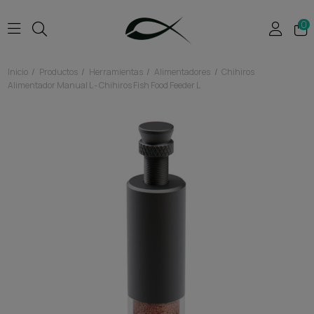
0
Inicio
Productos
Herramientas
Alimentadores
Chihiros
Alimentador Manual L - Chihiros Fish Food Feeder L