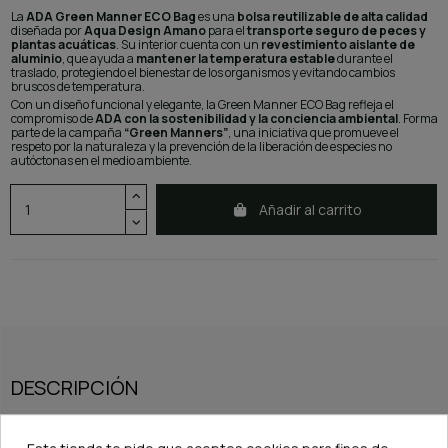
La
ADA Green Manner ECO Bag
es una
bolsa reutilizable de alta calidad
diseñada por
Aqua Design Amano
para el
transporte seguro de peces y
plantas acuáticas
. Su interior cuenta con un
revestimiento aislante de
aluminio
, que ayuda a
mantener la temperatura estable
durante el
traslado, protegiendo el bienestar de los organismos y evitando cambios
bruscos de temperatura.
Con un diseño funcional y elegante, la Green Manner ECO Bag refleja el
compromiso de
ADA con la sostenibilidad y la conciencia ambiental
. Forma
parte de la campaña
“Green Manners”
, una iniciativa que promueve el
respeto por la naturaleza y la prevención de la liberación de especies no
autóctonas en el medio ambiente.
Añadir al carrito
DESCRIPCIÓN
Gracias a su
amplia capacidad
, esta bolsa puede contener
hasta tres bolsas
infladas de transporte de peces o plantas
, manteniéndolas seguras y