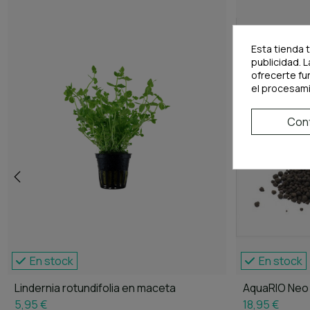
Esta tienda 
publicidad. L
ofrecerte fu
el procesam
Conf
En stock
En stock
Lindernia rotundifolia en maceta
AquaRIO Neo 
5,95 €
18,95 €