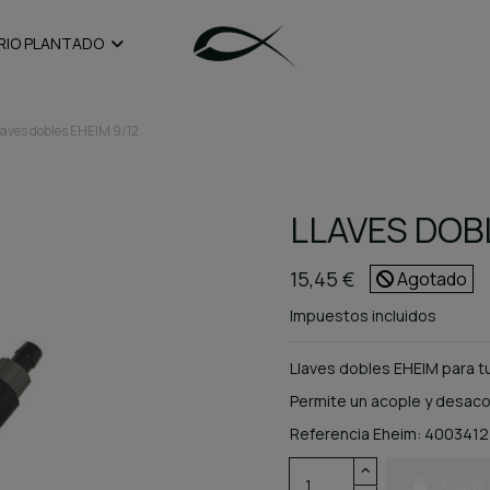
RIO PLANTADO
laves dobles EHEIM 9/12
LLAVES DOBL
15,45 €
Agotado
Impuestos incluidos
Llaves dobles EHEIM para 
Permite un acople y desacop
Referencia Eheim: 4003412
Añadir 