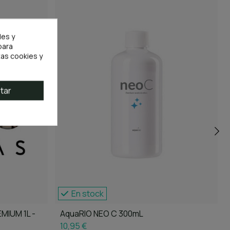
les y
para
as cookies y
tar
En stock
MIUM 1L -
AquaRIO NEO C 300mL
10,95 €