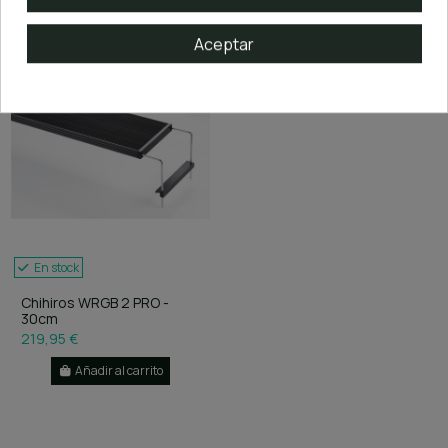
Aceptar
En stock
Chihiros WRGB 2 PRO -
30cm
219,95 €
Añadir al carrito