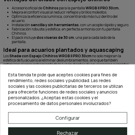
Accesorio oficial de
Chihiros
para la pantalla
WRGB II PRO 30cm.
Mejora el confort visual al reducir reflejos y brillos molestos.
Optimiza la eficiencia lumínica, concentrando más luz dentro del
acuario.
Instalación
sencilla y sin herramientas
, con un acople rápido y seguro.
Fabricación robusta y estética, en perfecta armonía con tu pantalla
Chihiros.
El pack incluye
dos viseras de 30 cm
, una para cada lado de la
pantalla.
I
deal para acuarios plantados y aquascaping
Los
Shade con Espejo Chihiros WRGB II PRO 30cm
no solo mejoran la
estética de tu acuario al eliminar deslumbramientos, sino que también
optimizan el aprovechamiento de la luz en diseños de aquascaping exigentes,
ayudando a realzar los colores de peces y plantas.
Esta tienda te pide que aceptes cookies para fines de
rendimiento, redes sociales y publicidad. Las redes
Con el
Shade con Espejo para Chihiros WRGB II PRO 30cm
tu pantalla será
sociales y las cookies publicitarias de terceros se utilizan
más eficiente, tu acuario lucirá con mayor intensidad y tus sesiones de
observación serán mucho más cómodas. Un accesorio imprescindible para
para ofrecerte funciones de redes sociales y anuncios
todo amante del aquascaping.
personalizados. ¿Aceptas estas cookies y el
procesamiento de datos personales involucrados?
Configurar
TAMBIÉN PODRÍA INTERESARLE
Rechazar