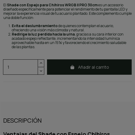
El
Shade con Espejo para Chihiros WRGB II PRO 30cm
es un accesorio
diseñado específicamente para potenciar el rendimiento de tu pantalla LED y
mejorar la experiencia visual de tu acuario plantado. Este complemento cumple
una doble función:
Evita el deslumbramiento
de quienes contemplan el acuario,
ofreciendo una visión más cómoda y natural.
Redirige la luz perdida hacia la urna
, gracias a su cara interior con
acabado espejo reflectante, incrementando la intensidad lumínica
aprovechable hasta en un 15% y favoreciendo el crecimiento saludable
de las plantas.
Añadir al carrito
DESCRIPCIÓN
Ventajas del Shade con Espejo Chihiros