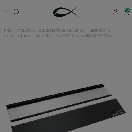
0
Inicio
Productos
Equipamiento para acuarios
Iluminación
Accesorios iluminación
Shade con ESPEJO para WRGB II PRO 30cm