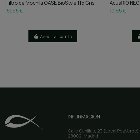
Filtro de Mochila OASE BioStyle 115 Gris
AquaRIO NEO 
51,95 €
10,95 €
Añadir al carrito
INFORMACIÓN
Calle Canillas, 23 (Local PezVerde)
28002, Madrid