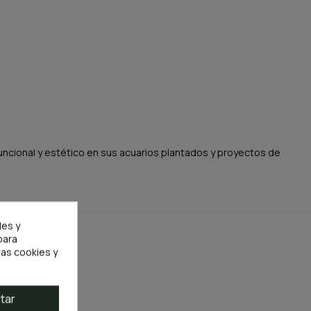
funcional y estético en sus acuarios plantados y proyectos de
les y
para
as cookies y
tar