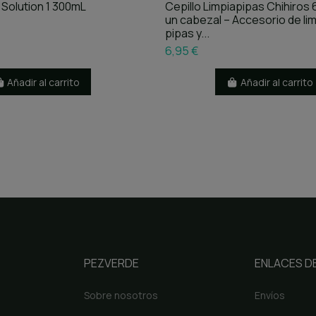
Solution 1 300mL
Cepillo Limpiapipas Chihiros
un cabezal – Accesorio de li
pipas y...
6,95 €
Añadir al carrito
Añadir al carrito
PEZVERDE
ENLACES DE
Sobre nosotros
Envíos