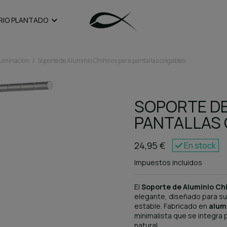
RIO PLANTADO
iluminación
Soporte de Aluminio Chihiros para pantallas colgables
SOPORTE DE
PANTALLAS
24,95 €
En stock
Impuestos incluidos
El
Soporte de Aluminio Chi
elegante, diseñado para su
estable. Fabricado en
alumi
minimalista que se integra
natural.