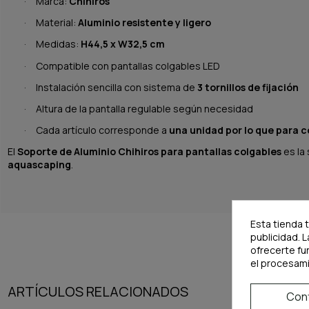
Marca:
Chihiros
·
Material:
Aluminio resistente y ligero
·
Medidas:
H44,5 x W32,5 cm
·
Compatible con pantallas colgables LED
·
Instalación sencilla con sistema de
3 tornillos de fijación
·
Altura de la pantalla regulable según necesidad
·
Cada artículo corresponde a
una unidad por lo que para c
·
El
Soporte de Aluminio Chihiros para pantallas colgables
es la 
aquascaping
.
Esta tienda 
publicidad. L
ofrecerte fu
el procesam
ARTÍCULOS RELACIONADOS
Conf