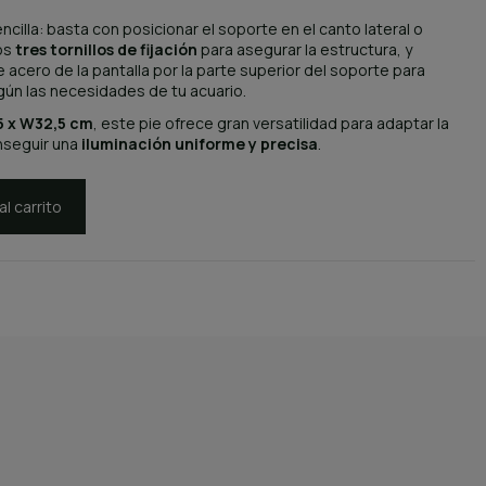
encilla: basta con posicionar el soporte en el canto lateral o
los
tres tornillos de fijación
para asegurar la estructura, y
 acero de la pantalla por la parte superior del soporte para
según las necesidades de tu acuario.
5 x W32,5 cm
, este pie ofrece gran versatilidad para adaptar la
onseguir una
iluminación uniforme y precisa
.
al carrito