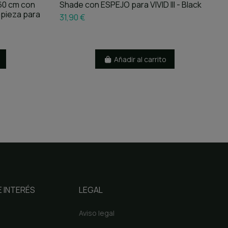
 60 cm con
Shade con ESPEJO para VIVID III - Black
mpieza para
31,90 €
Añadir al carrito
 INTERÉS
LEGAL
Aviso legal