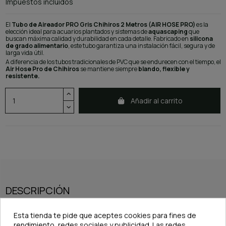
Impuestos incluidos
El
Tubo de Aireador PRO Gris Chihiros 2 Metros (AIR HOSE PRO)
es la
elección ideal para acuarios plantados y sistemas de
aquascaping
que
buscan máxima calidad y durabilidad en cada detalle. Fabricado en
silicona
de grado alimentario
, este tubo garantiza una instalación fácil, segura y de
larga vida útil.
A diferencia de los tubos tradicionales de PVC que se endurecen con el tiempo, el
Air Hose Pro de Chihiros
se mantiene siempre
blando, flexible y
resistente.
Añadir al carrito
DESCRIPCIÓN
Características principales:
Esta tienda te pide que aceptes cookies para fines de
rendimiento, redes sociales y publicidad. Las redes