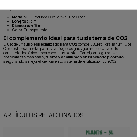
Especificaciones técnicas
Modelo:
JBL ProFlora CO2 Taifun Tube Clear
Longitud:
3 m
Diámetro:
4/6 mm
Color:
Transparente
El complemento ideal para tu sistema de CO2
El uso de un
tubo especializado para CO2
como el JBL ProFlora Taifun Tube
Clear es fundamental para evitar fugas de gas y garantizar un aporte
constante de dióxido de carbono a tus plantas. Con él, conseguirás un
crecimiento más sano, fuerte y equilibrado en tu acuario plantado
,
asegurando la mejor eficiencia en tu sistema de fertilización con CO2.
ARTÍCULOS RELACIONADOS