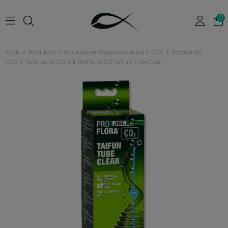
0
Inicio
Productos
Equipamiento para acuarios
CO2
Accesorios
CO2
Tubo para CO2 JBL ProFlora CO2 Taifun Tube Clear