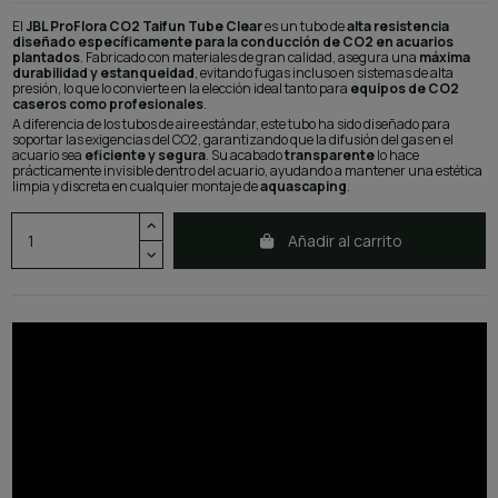
El
JBL ProFlora CO2 Taifun Tube Clear
es un tubo de
alta resistencia
diseñado específicamente para la conducción de CO2 en acuarios
plantados
. Fabricado con materiales de gran calidad, asegura una
máxima
durabilidad y estanqueidad
, evitando fugas incluso en sistemas de alta
presión, lo que lo convierte en la elección ideal tanto para
equipos de CO2
caseros como profesionales
.
A diferencia de los tubos de aire estándar, este tubo ha sido diseñado para
soportar las exigencias del CO2, garantizando que la difusión del gas en el
acuario sea
eficiente y segura
. Su acabado
transparente
lo hace
prácticamente invisible dentro del acuario, ayudando a mantener una estética
limpia y discreta en cualquier montaje de
aquascaping
.
Añadir al carrito