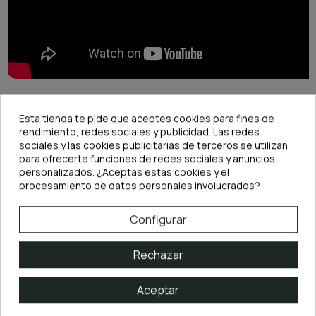
Esta tienda te pide que aceptes cookies para fines de
rendimiento, redes sociales y publicidad. Las redes
sociales y las cookies publicitarias de terceros se utilizan
para ofrecerte funciones de redes sociales y anuncios
DESCRIPCIÓN
personalizados. ¿Aceptas estas cookies y el
procesamiento de datos personales involucrados?
Características del JBL ProFlora CO2 Taifun
Tube Clear
Configurar
Especial para CO2
: evita pérdidas de gas y asegura un transporte
fiable desde la bombona hasta el difusor.
Alta resistencia y flexibilidad
: perfecto para instalaciones en equipos
Rechazar
de
CO2 presurizado o caseros
.
Color transparente
: se integra discretamente en el acuario sin romper
la armonía visual.
Dimensiones estándar
: Ø 4/6 mm, compatible con la mayoría de
Aceptar
conexiones y accesorios para CO2.
Longitud suficiente
: 3 metros de tubo para realizar instalaciones
cómodas y adaptadas a diferentes acuarios.