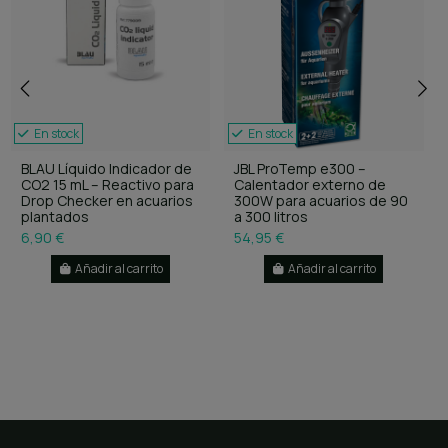
En stock
En stock
BLAU Líquido Indicador de
JBL ProTemp e300 –
CO2 15 mL – Reactivo para
Calentador externo de
Drop Checker en acuarios
300W para acuarios de 90
plantados
a 300 litros
6,90 €
54,95 €
Añadir al carrito
Añadir al carrito