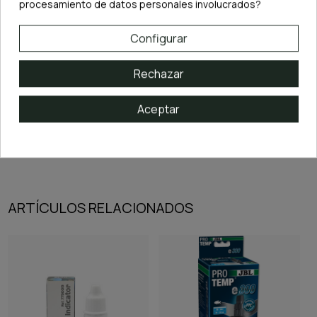
procesamiento de datos personales involucrados?
✔️
Tampón de pH libre de fosfatos y carbonatos
✔️
Reduce y estabiliza el pH en acuarios plantados
✔️
Rango de acción: 4.0 – 6.8 (solo) / 6.0 – 8.0 (con Alkaline Buffer™)
Configurar
✔️
Convierte el KH en CO₂ aprovechable por las plantas
✔️
Formato 300 g: ideal para acuarios pequeños y medianos
Con el
Acid Buffer 300 g de Seachem
, podrás mantener un
pH ácido
Rechazar
estable y saludable
, creando las condiciones perfectas para peces y plantas
que prosperan en este entorno.
Aceptar
ARTÍCULOS RELACIONADOS