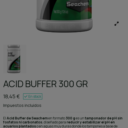
ACID BUFFER 300 GR
18,45 €
En stock
Impuestos incluidos
El
Acid Buffer de Seachem
en formato
300 g
es un
tamponador de pH sin
fosfatos ni carbonatos
, diseñado para
reducir y estabilizar el pH en
acuarios plantados
o en aguas muy duras donde los tampones a base de