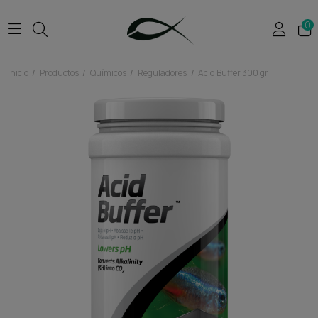
0
Inicio
Productos
Químicos
Reguladores
Acid Buffer 300 gr