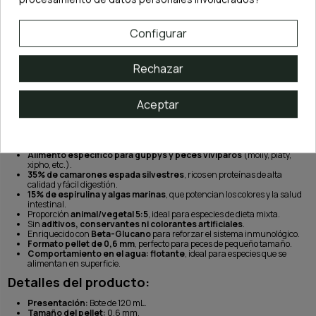
Configurar
Rechazar
Aceptar
Beneficios de Ultra Fresh Royal Guppy Mignon
Pellet:
Alimento específico para guppys y peces vivíparos
(molly, platy,
xipho, etc.).
35% de camarones espada silvestres
, ricos en proteínas de alta
calidad y fácil digestión.
15% de espirulina y algas marinas
, que potencian los colores y la salud
intestinal.
Proporción
animal/vegetal 5:5
, ideal para especies de dieta mixta.
Sin
aditivos, conservantes ni colorantes artificiales
.
Enriquecido con
Beta-Glucano
para reforzar el sistema inmunológico.
Formato pellet de 0,6 mm
, perfecto para peces de pequeño tamaño.
Comportamiento en el agua: flotante
, ideal para especies que se
alimentan en superficie.
Detalles del producto:
Presentación:
Bote de 120 mL.
Tamaño del pellet:
0,6 mm.