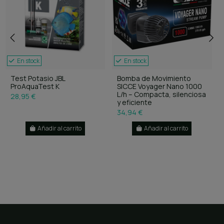
En stock
En stock
Test Potasio JBL
Bomba de Movimiento
ProAquaTest K
SICCE Voyager Nano 1000
L/h – Compacta, silenciosa
28,95 €
y eficiente
34,94 €
Añadir al carrito
Añadir al carrito