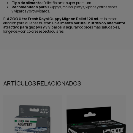
Tipo de alimento:
Pellet flotante super premium.
Recomendado para:
Guppys, mollys, platys, xiphos y otros peces
vivíparos y ovovivíparos.
El
AZOO Ultra Fresh Royal Guppy Mignon Pellet 120 mL
es la mejor
elección para quienes buscan un
alimento natural, nutritivo y altamente
atractivo para guppys y vivíparos
, asegurando peces más saludables,
longevos y con colores espectaculares.
ARTÍCULOS RELACIONADOS