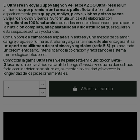
El
Ultra Fresh Royal Guppy Mignon Pellet
de
AZOO UltraFresh
es un
alimento
super premium en formato pellet flotante
formulado
específicamente para
guppys, mollys, platys, xiphos y otros peces
vivíparos y ovovivíparos
. Su fórmula única está elaborada con
ingredientes 100% naturales
, cuidadosamente seleccionados para aportar
la
nutrición completa, alta palatabilidad y digestibilidad
que requieren
estas especies activas y coloridas.
Con un
35% de camarones espada silvestres
y una mezcla de calamar,
cangrejo, ajo, espirulina australiana y algas marinas, este alimento garantiza
un
aporte equilibrado de proteínas y vegetales (ratio 5:5)
, promoviendo
un crecimiento sano, intensificando la coloración y reforzando el sistema
inmunológico de los peces.
Como toda la gama
Ultra Fresh
, este pellet está enriquecido con
Beta-
Glucano
, un polisacárido natural del hongo
Ganoderma
, que ha demostrado
fortalecer las defensas naturales, aumentar la vitalidad y favorecer la
longevidad de los peces ornamentales.
Añadir al carrito