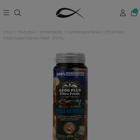
0
Inicio
Productos
Alimentación
Comida para Peces
Ultra Fresh
Royal Guppy Mignion Pellet - 120 mL