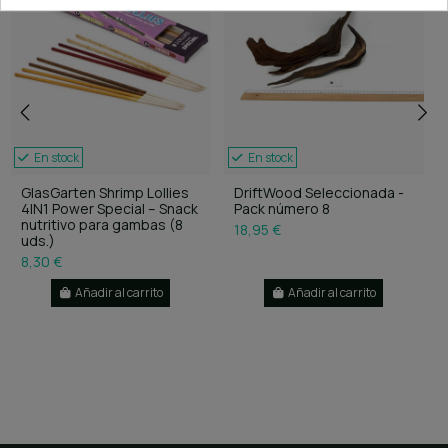
En stock
En stock
GlasGarten Shrimp Lollies
DriftWood Seleccionada -
4IN1 Power Special – Snack
Pack número 8
nutritivo para gambas (8
18,95 €
uds.)
8,30 €
Añadir al carrito
Añadir al carrito