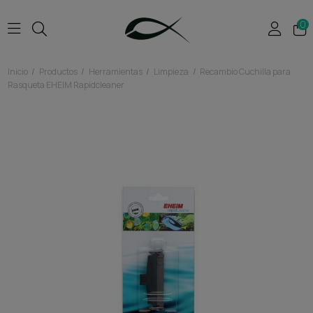
0
Inicio
Productos
Herramientas
Limpieza
Recambio Cuchilla para
Rasqueta EHEIM Rapidcleaner