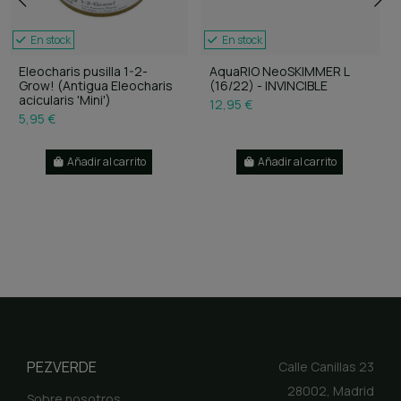
En stock
En stock
Eleocharis pusilla 1-2-
AquaRIO NeoSKIMMER L
Grow! (Antigua Eleocharis
(16/22) - INVINCIBLE
acicularis 'Mini')
12,95 €
5,95 €
Añadir al carrito
Añadir al carrito
PEZVERDE
Calle Canillas 23
28002, Madrid
Sobre nosotros