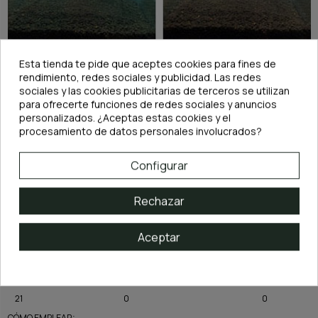
Esta tienda te pide que aceptes cookies para fines de
rendimiento, redes sociales y publicidad. Las redes
sociales y las cookies publicitarias de terceros se utilizan
para ofrecerte funciones de redes sociales y anuncios
Otra ventaja es que el NEO Soil Shrimp contiene gran cantidad de poros en su
personalizados. ¿Aceptas estas cookies y el
interior los cuales pueden servir para albergar bacteria en su interior
procesamiento de datos personales involucrados?
ayudando a que estas descompongan los contaminantes del acuario y
generando una capacidad de filtración adicional a la del filtro.
A modo de ejemplo de la estabilidad del mismo se deja una tabla comparativa de
Configurar
los valores medidos en un montaje usando éste sustrato:
DÍA
AMONIACO/AMONIO (NH3/NH4)
NITRITO (NO2)
Rechazar
0
0
0
Aceptar
7
0,25
0
14
0
0
21
0
0
CÓMO EMPLEAR: