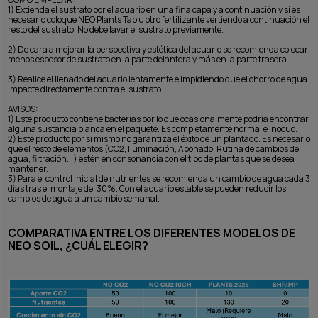
1) Extienda el sustrato por el acuario en una fina capa y a continuación y si es
necesario coloque NEO Plants Tab u otro fertilizante vertiendo a continuación el
resto del sustrato. No debe lavar el sustrato previamente.
2) De cara a mejorar la perspectiva y estética del acuario se recomienda colocar
menos espesor de sustrato en la parte delantera y más en la parte trasera.
3) Realice el llenado del acuario lentamente e impidiendo que el chorro de agua
impacte directamente contra el sustrato.
AVISOS:
1) Este producto contiene bacterias por lo que ocasionalmente podría encontrar
alguna sustancia blanca en el paquete. Es completamente normal e inocuo.
2) Este producto por si mismo no garantiza el éxito de un plantado. Es necesario
que el resto de elementos (CO2, Iluminación, Abonado, Rutina de cambios de
agua, filtración...) estén en consonancia con el tipo de plantas que se desea
mantener.
3) Para el control inicial de nutrientes se recomienda un cambio de agua cada 3
días tras el montaje del 30%. Con el acuario estable se pueden reducir los
cambios de agua a un cambio semanal.
COMPARATIVA ENTRE LOS DIFERENTES MODELOS DE
NEO SOIL, ¿CUÁL ELEGIR?