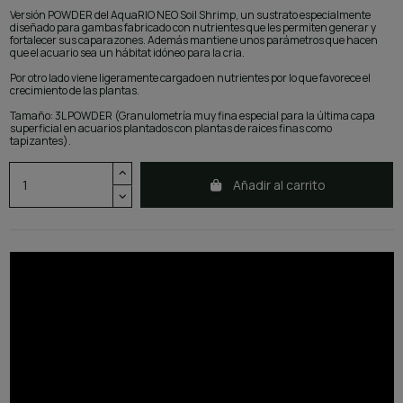
Versión POWDER del AquaRIO NEO Soil Shrimp, un sustrato especialmente
diseñado para gambas fabricado con nutrientes que les permiten generar y
fortalecer sus caparazones. Además mantiene unos parámetros que hacen
que el acuario sea un hábitat idóneo para la cria.
Por otro lado viene ligeramente cargado en nutrientes por lo que favorece el
crecimiento de las plantas.
Tamaño: 3L POWDER (Granulometría muy fina especial para la última capa
superficial en acuarios plantados con plantas de raices finas como
tapizantes).
Añadir al carrito