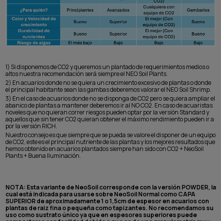
1) Si disponemos de CO2 y queremos un plantado de requerimientos medios o
altos nuestra recomendación será siempre el NEO Soil Plants.
2) En acuarios donde no se quiera un crecimiento excesivo de plantas o donde
el principal habitante sean las gambas deberemos valorar el NEO Soil Shrimp.
3) En el caso de acuarios donde no se disponga de CO2 pero se quiera ampliar el
abanico de plantas a mantener deberemos ir al NO CO2. En caso de acuaristas
noveles que no quieran correr riesgos pueden optar por la versión Standard y
aquellos que sin tener CO2 quieran obtener el máximo rendimiento pueden ir a
por la versión RICH.
Nuestro consejo es que siempre que se pueda se valore el disponer de un equipo
de CO2, este es el principal nutriente de las plantas y los mejores resultados que
hemos obtenido en acuarios plantados siempre han sido con CO2 + NeoSoil
Plants + Buena Iluminación.
NOTA: Esta variante de NeoSoil corresponde con la versión POWDER, la
cual está indicada para usarse sobre NeoSoil Normal como CAPA
SUPERIOR de aproximadamente 1 o 1,5cm de espesor en acuarios con
plantas de raiz fina o pequeña como tapizantes. No recomendamos su
uso como sustrato único ya que en espesores superiores puede