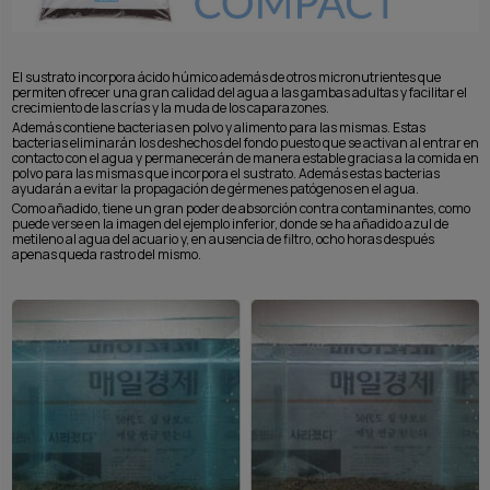
El sustrato incorpora ácido húmico además de otros micronutrientes que
permiten ofrecer una gran calidad del agua a las gambas adultas y facilitar el
crecimiento de las crías y la muda de los caparazones.
Además contiene bacterias en polvo y alimento para las mismas. Estas
bacterias eliminarán los deshechos del fondo puesto que se activan al entrar en
contacto con el agua y permanecerán de manera estable gracias a la comida en
polvo para las mismas que incorpora el sustrato. Además estas bacterias
ayudarán a evitar la propagación de gérmenes patógenos en el agua.
Como añadido, tiene un gran poder de absorción contra contaminantes, como
puede verse en la imagen del ejemplo inferior, donde se ha añadido azul de
metileno al agua del acuario y, en ausencia de filtro, ocho horas después
apenas queda rastro del mismo.