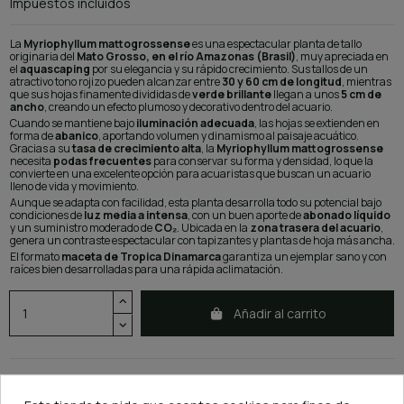
Impuestos incluidos
La
Myriophyllum mattogrossense
es una espectacular planta de tallo
originaria del
Mato Grosso, en el río Amazonas (Brasil)
, muy apreciada en
el
aquascaping
por su elegancia y su rápido crecimiento. Sus tallos de un
atractivo tono rojizo pueden alcanzar entre
30 y 60 cm de longitud
, mientras
que sus hojas finamente divididas de
verde brillante
llegan a unos
5 cm de
ancho
, creando un efecto plumoso y decorativo dentro del acuario.
Cuando se mantiene bajo
iluminación adecuada
, las hojas se extienden en
forma de
abanico
, aportando volumen y dinamismo al paisaje acuático.
Gracias a su
tasa de crecimiento alta
, la
Myriophyllum mattogrossense
necesita
podas frecuentes
para conservar su forma y densidad, lo que la
convierte en una excelente opción para acuaristas que buscan un acuario
lleno de vida y movimiento.
Aunque se adapta con facilidad, esta planta desarrolla todo su potencial bajo
condiciones de
luz media a intensa
, con un buen aporte de
abonado líquido
y un suministro moderado de
CO₂
. Ubicada en la
zona trasera del acuario
,
genera un contraste espectacular con tapizantes y plantas de hoja más ancha.
El formato
maceta de Tropica Dinamarca
garantiza un ejemplar sano y con
raíces bien desarrolladas para una rápida aclimatación.
Añadir al carrito