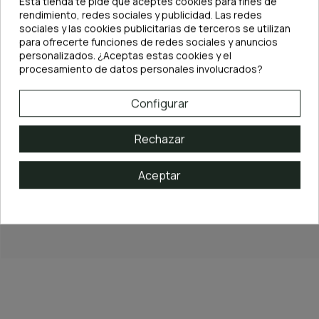
Esta tienda te pide que aceptes cookies para fines de
rendimiento, redes sociales y publicidad. Las redes
sociales y las cookies publicitarias de terceros se utilizan
para ofrecerte funciones de redes sociales y anuncios
DESCRIPCIÓN
personalizados. ¿Aceptas estas cookies y el
procesamiento de datos personales involucrados?
Características principales:
·
Tipo: Tallo
Configurar
·
Origen: Sudamérica (Brasil, río Amazonas)
·
Altura: 30 – 60 cm
Rechazar
·
Ancho de hojas: 5 cm
·
Tasa de crecimiento: Alta
·
Demanda de luz: Media
Aceptar
·
Demanda de CO₂: Media
La
Myriophyllum mattogrossense
es perfecta para quienes buscan una
planta
ornamental, frondosa y de rápido crecimiento
, capaz de aportar
textura, movimiento y un toque exótico
a cualquier acuario natural.