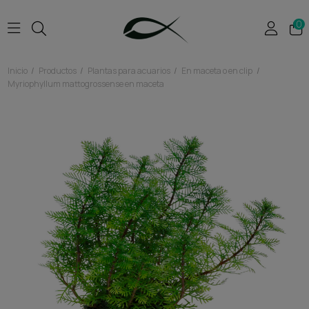
0
Inicio
Productos
Plantas para acuarios
En maceta o en clip
Myriophyllum mattogrossense en maceta