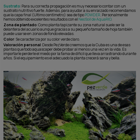
Sustrato
: Para su correcta propagación es muy necesario contar con un
sustrato nutritivo fuerte. Además, para ayudar a su enraizado recomendamos
que la capa final (Ultimo centímetro) sea de tipo
POWDER
. Personalmente
hemos obtenido excelentes resultados con el
NeoSoil de AquaRIO
.
Zona de plantado
: Como planta tapizante su zona natural suele ser la
delantera del acuario aunque gracias a su pequeño tamaño de hoja también
puede usarse en zonas de fondo elevadas.
Color
: Se caracteriza por su color verde claro.
Valoración personal
: Desde PezVerde creemos que la Cuba es una de esas
plantas que todo aquascaper debe probar al menos una vez en la vida. Es
importarle perderle el miedo por la fama de dificil que lleva arrastrando durante
años. Si el equipamiento es el adecuado la planta crecerá sana y bella.