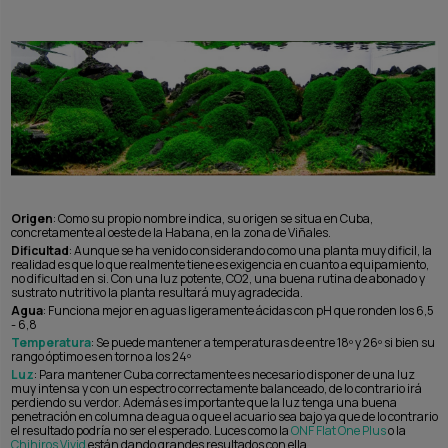
Origen
: Como su propio nombre indica, su origen se situa en Cuba,
concretamente al oeste de la Habana, en la zona de Viñales.
Dificultad
: Aunque se ha venido considerando como una planta muy dificil, la
realidad es que lo que realmente tiene es exigencia en cuanto a equipamiento,
no dificultad en si. Con una luz potente, CO2, una buena rutina de abonado y
sustrato nutritivo la planta resultará muy agradecida.
Agua
: Funciona mejor en aguas ligeramente ácidas con pH que ronden los 6,5
- 6,8
Temperatura
: Se puede mantener a temperaturas de entre 18º y 26º si bien su
rango óptimo es en torno a los 24º
Luz
: Para mantener Cuba correctamente es necesario disponer de una luz
muy intensa y con un espectro correctamente balanceado, de lo contrario irá
perdiendo su verdor. Además es importante que la luz tenga una buena
penetración en columna de agua o que el acuario sea bajo ya que de lo contrario
el resultado podría no ser el esperado. Luces como la
ONF Flat One Plus
o la
Chihiros Vivid
están dando grandes resultados con ella.