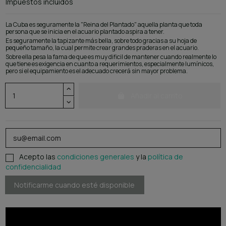
Impuestos incluidos
La Cuba es seguramente la "Reina del Plantado" aquella planta que toda
persona que se inicia en el acuario plantado aspira a tener.
Es seguramente la tapizante más bella, sobre todo gracias a su hoja de
pequeño tamaño, la cual permite crear grandes praderas en el acuario.
Sobre ella pesa la fama de que es muy dificil de mantener cuando realmente lo
que tiene es exigencia en cuanto a requerimientos, especialmente lumínicos,
pero si el equipamiento es el adecuado crecerá sin mayor problema.
Añadir al carrito
Acepto las
condiciones generales
y la
política de
confidencialidad