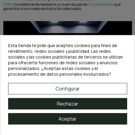
CO2
: Completamente necesario un buen equipo de
CO2 profesional
que
garantice unos niveles de disolución adecuados.
Esta tienda te pide que aceptes cookies para fines de
rendimiento, redes sociales y publicidad. Las redes
sociales y las cookies publicitarias de terceros se utilizan
para ofrecerte funciones de redes sociales y anuncios
personalizados. ¿Aceptas estas cookies y el
procesamiento de datos personales involucrados?
Configurar
Dimensiones
: Es una planta tapizante por lo que crece más a lo ancho que a lo
alto. La altura no debería sobrepasar los 3cm siendo importante llevar una
Rechazar
buena rutina de podas para que la planta se mantenga sana. En cuanto a su
expansión, de forma general recomendamos que se disponga una tarrina o
maceta por cada área de 10 x 10 a tapizar, dividiendo la cantidad que trae en
unas 6-8 porciones aproximademente.
Aceptar
Velocidad de crecimiento
: Es de las plantas de acuario que más rápido se
propagan y si las condiciones son las adecuadas el acuario se puede ver
densamente tapizado en poco más de un mes.