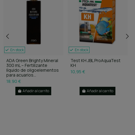
En stock
En stock
ADA Green Brighty Mineral
Test KH JBL ProAquaTest
300 mL – Fertilizante
KH
líquido de oligoelementos
10,95 €
para acuarios...
18,90 €
Añadir al carrito
Añadir al carrito