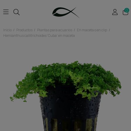
0
Inicio
Productos
Plantas para acuarios
En maceta o en clip
Hemianthus callitrichoides 'Cuba' en maceta