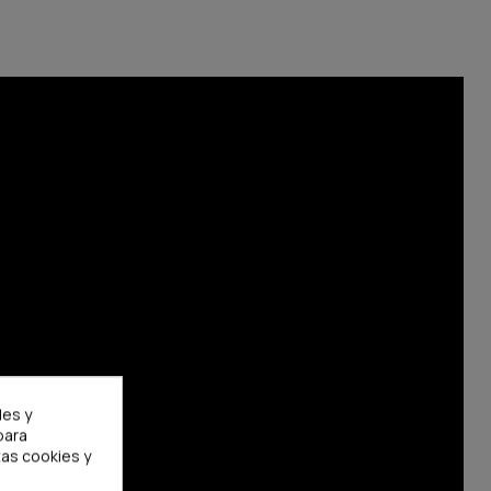
les y
para
as cookies y