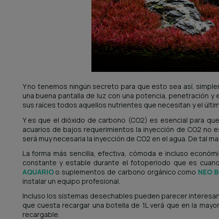
Y no tenemos ningún secreto para que esto sea así, simpl
una buena pantalla de luz con una potencia, penetración y
sus raíces todos aquellos nutrientes que necesitan y el últ
Y es que el dióxido de carbono (CO2) es esencial para que la
acuarios de bajos requerimientos la inyección de CO2 no e
será muy necesaria la inyección de CO2 en el agua. De tal m
La forma más sencilla, efectiva, cómoda e incluso económi
constante y estable durante el fotoperiodo que es cuand
AQUARIO
o suplementos de carbono orgánico como
NEO 
instalar un equipo profesional.
Incluso los sistemas desechables pueden parecer interesant
que cuesta recargar una botella de 1L verá que en la mayo
recargable.