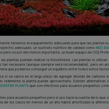
emente tenemos el equipamiento adecuado para que las plantas l
 espectro adecuado, un sustrato nutritivo de calidad como
NEO SO
imo pero no por ello menos importante, un buen equipo de CO2 Profe
s plantas puedan realizar la fotosíntesis. Las plantas lo utilizan 
s tan necesaria (aunque siempre será recomendable), pero en acu
anera que podamos conseguir un equilibrio entre todos estos facto
ca si se valora en el largo plazo de agregar dióxido de carbono
o realmente la planta puede aprovecharlo. Existen alternativa
BOOSTER PLANTS
que son efectivos para acuarios pequeños y med
es para acuarios pequeños pero si uno hace la cuenta de lo que cu
ría de los casos en menos de un año habrá amortizado la diferen