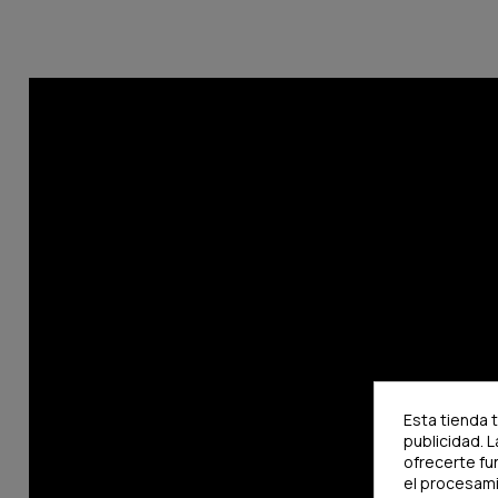
Esta tienda 
publicidad. L
ofrecerte fu
el procesam